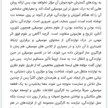
به روندهای گسترش خودجوش آن مؤثر نخواهد بود، پس ارائه روش
هایی كه به درک عمیق تر این موسیقی کمک کند و معیارهای مشخص
آن را که هنگام آموزش و نوازندگی، فراتر از آنچه بر روی صفحه نت
نوشته شده است، تبیین بنماید، امری ضروری است. نوازندگی بدلیل
زنده بودن و زمانمند بودن، از علوم محض موسیقی همچون تئوری،
آنالیز، تاریخ و هارمونی متفاوت است. گرچه آگاهی بر علوم فوق اثر
مهمی در درک نوازندگان از محتوای موسیقی و برقراری ارتباط
شنیداری با آن دارد و در بسیاری از کلاس های موسیقی هم زمان با
فراگیری ساز آموزش داده می شوند، اما در تفسیر موسیقی در حین
نوازندگی و انتقال نت به صدا، لزوماً تأثیر مستقیم ندارند. پس می
توان گفت مؤلفه های ایستا همچون مفاهیمی که از طریق علوم نظری
به نوازنده منتقل می شوند، شناخت پویا و مؤثری را برای دستیابی به
بیانی معنی دار ایجاد نمی کنند و هنرمندان جوان اکثراً پس از چندین
سال تلاش و ممارست متوجه می شوند معنا بخشیدن به یک قطعه
موسیقی صرفاً براساس به کارگیری اطلاعات نظری و توسعه مهارت
های مکانیکی و نواختن صحیح اصوات و ریتم از روی نت نیست بلکه
عمل نوازندگی، نیازمند به کارگیری مجموعه ای از فرایندهای در هم