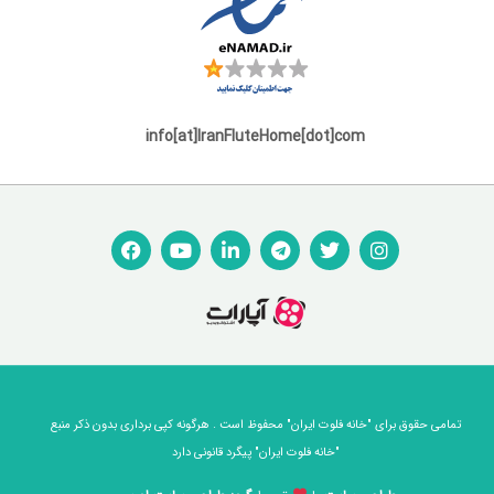
info[at]IranFluteHome[dot]com
تمامی حقوق برای "خانه فلوت ایران" محفوظ است . هرگونه کپی برداری بدون ذکر منبع
"خانه فلوت ایران" پیگرد قانونی دارد