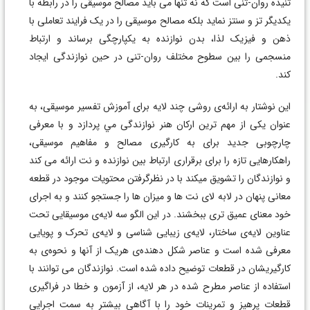
تنیده روان-تنی است که نه تنها می باید مصالح موسیقی را در رابطه با
یکدیگر تز و سنتز نماید بلکه مصالح موسیقی را در یک فرایند تعاملی با
ذهن و فیزیک لذا، بدن نوازنده به یکپارچگی برساند و ارتباط
منسجمی را بین سطوح مختلف روان-تنی در حین نوازندگی ایجاد
کند.
اين نوشتار به ارائه‌ی روشی چند لايه برای آموزش تفسير موسيقی، به
عنوان یکی از مهم ترين اركان هنر نوازندگی مي پردازد و با معرفی
چارچوبی جدید برای به کارگیری مصالح و مفاهیم موسیقی،
راهکارهایی تازه را برای برقراری ارتباط بین نوازنده و نت ارائه می کند
و نوازندگان را تشويق میكند با در نظرگرفتن محتویات موجود در قطعه
معانی پنهان در لابه لای نت ها و ميزان ها را جستجو کنند و به اجرای
خود معنای عميق تری ببخشند. در این الگو سه لایه‌ی موسیقایی تحت
عناوین لایه‌ی ساختار، لایه‌ی زیبایی شناسی و لایه‌ی تحرک و پویایی
معرفی شده است و عناصر شکل دهنده‌ی هریک از آنها و نحوه‌ی به
کارگیریشان در قطعات توضیح داده شده است. نوازندگان می توانند با
استفاده از عناصر مطرح شده در هر لایه، از آزمون و خطا در فراگیری
قطعات پرهیز و تمرینات خود را با آگاهی بیشتر به سمت اجرایی