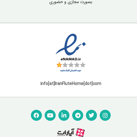
بصورت مجازی و حضوری
info[at]IranFluteHome[dot]com