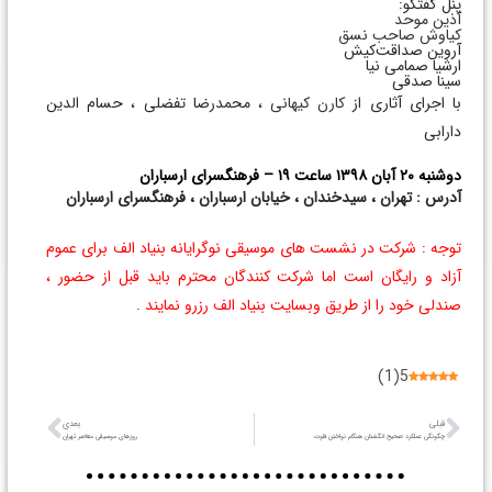
پنل گفتگو:
آذین موحد
کیاوش صاحب نسق
آروین صداقت‌کیش
ارشیا صمامی نیا
سینا صدقی
با اجرای آثاری از
کارن کیهانی
، محمدرضا تفضلی ، حسام الدین
دارابی
دوشنبه ۲۰ آبان ۱۳۹۸ ساعت ۱۹ – فرهنگسرای ارسباران
آدرس : تهران ، سیدخندان ، خیابان ارسباران ، فرهنگسرای ارسباران
توجه : شرکت در نشست های موسیقی نوگرایانه بنیاد الف برای عموم
آزاد و رایگان است اما شرکت کنندگان محترم باید قبل از حضور ،
صندلی خود را از طریق وبسایت بنیاد الف رزرو نمایند .
)
1
(
5
قبلی
بعدی
چگونگی عملکرد صحیح انگشتان هنگام نواختن فلوت
روزهای موسیقی معاصر تهران