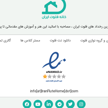
رین رخداد های فلوت ایران ، مصاحبه با اساتید این هنر و آموزش های مقدماتی ت
 و گروه‌‌ نوازی فلوت
دانلود نت فلوت
مستر کلاس ها
گالری تص
info[at]IranFluteHome[dot]com