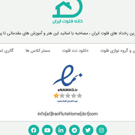
رین رخداد های فلوت ایران ، مصاحبه با اساتید این هنر و آموزش های مقدماتی ت
 و گروه‌‌ نوازی فلوت
دانلود نت فلوت
مستر کلاس ها
گالری تص
info[at]IranFluteHome[dot]com