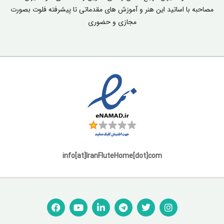
مصاحبه با اساتید این هنر و آموزش های مقدماتی تا پیشرفته فلوت بصورت
مجازی و حضوری
info[at]IranFluteHome[dot]com