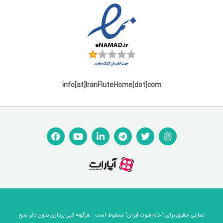
info[at]IranFluteHome[dot]com
تمامی حقوق برای "خانه فلوت ایران" محفوظ است . هرگونه کپی برداری بدون ذکر منبع