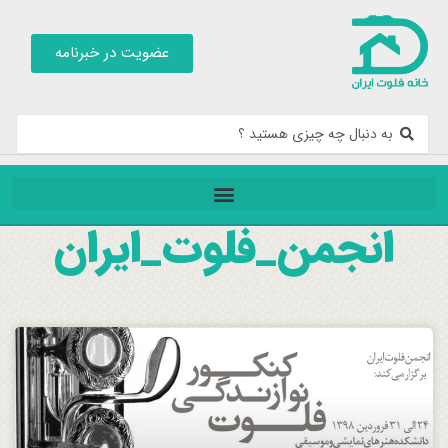
عضویت در خبرنامه
انجمن_فلوت_ايران