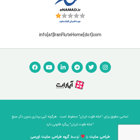
info[at]IranFluteHome[dot]com
تمامی حقوق برای "خانه فلوت ایران" محفوظ است . هرگونه کپی برداری بدون ذکر منبع
"خانه فلوت ایران" پیگرد قانونی دارد
طراحی سایت
با
توسط
گروه طراحی سایت اورسی