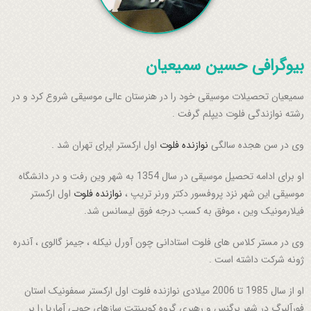
بیوگرافی حسین سمیعیان
سمیعیان تحصیلات موسیقی خود را در هنرستان عالی موسیقی شروع کرد و در
رشته نوازندگی فلوت دیپلم گرفت .
وی در سن هجده سالگی
نوازنده فلوت
اول ارکستر اپرای تهران شد .
او برای ادامه تحصیل موسیقی در سال 1354 به شهر وین رفت و در دانشگاه
موسیقی این شهر نزد پروفسور دکتر ورنر تریپ ،
نوازنده فلوت
اول ارکستر
فیلارمونیک وین ، موفق به کسب درجه فوق لیسانس شد.
وی در مستر کلاس های فلوت استادانی چون آورل نیکله ، جیمز گالوی ، آندره
ژونه شرکت داشته است .
او از سال 1985 تا 2006 میلادی نوازنده فلوت اول ارکستر سمفونیک استان
فورآلبرگ در شهر برگنس و رهبری گروه کویینتت سازهای چوبی آماریا را بر