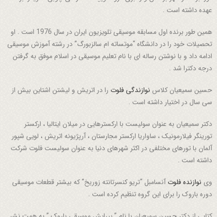
عهده داشته است .
همین طور برنده اول مسابقه موسیقی تلویزیون ایران در سال 1976 است . او
تحصیلات خود را در دانشگاه “موتساته ام سالزبورگ” در رشته آموزش موسیقی
ادامه داد و با نوشتن رساله ای با نام تعلیم موسیقی در اسلام موفق به گرفتن
درجه دکترا شد .
حسین سمیعیان کلاس
نوازندگی فلوت
را در اتریش و لیشتن اشتاین بیش از
سی سال در اختیار داشته است .
دکتر سمیعیان به عنوان سولیست با ارکسترهایی در میلان ایتالیا ، ارکستر
تورینگر فیلارمونیک ، ساواریا ارکستر مجارستان ، آرپژیونه اتریش ، لویی شپور
آلمان با تورهای مختلفی در اکثر شهرهای دنیا به عنوان سولیست فلوت شرکت
داشته است .
وی
نوازنده فلوت
آنسامبل “تریو کنسرتانته زوریخ” که بیشتر قطعات موسیقی
دوره باروک را برای این گروه تنظیم کرده است .
کتابی از دکتر حسین سمیعیان با نام ” پیرایش موسیقی باروک ” به همت نشر