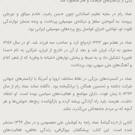
یکی از ارکستر‌های فرهنگ و هنر منصوب شد.
عماد رام در سایه تعلیم استادانی چون حسن رامرد، خادم میثاق و نورعلی
برومند به آموختن سلفژ و دیکته‌ی موسیقی پرداخت و وجه متمایز نوازندگی
فلوت او، توانایی اجرای فواصل ربع پرده‌های موسیقی ایرانی بود.
عماد در هفتم مهر ۱۳۴۳ ازدواج کرد و صاحب سه فرزند شد. او در سال ۱۳۵۷
مجبور به ترک ایران شد و بعد از آن در خارج از ایران، شرکتی به نام «صدا
طنین» تشکیل داد و به ضبط و پخش نوار‌های «شبانه با وطن» که از شعر، کلام
و آهنگ‌های ملی میهنی بود، پرداخت.
عماد در کنسرت‌های بزرگی در نقاط مختلف اروپا و آمریکا با ارکستر‌های جهانی
شرکت داشته و تحسین همگان را برانگیخته بود. ناگفته نماند عماد رام از سال
۱۳۷۳ تا زمان فوت، دارای مواضع و فعالیت‌های سیاسی بوده است. او اعتقاد
داشت، هنرمند باید راه آزادگی پیشه کرده و بازگوکننده رنج‌ها، خوشی‌ها و هر
آنچه که بر مردم جامعه‌اش می‌گذرد، باشد.
کتابی از «زندگینامهٔ عماد رام» به کوشش علی معصومی و در سال ۱۳۹۴ منتشر
شده است. این کتاب: پیشگفتار، بیوگرافی، زندگی عاطفی، فعالیت‌های