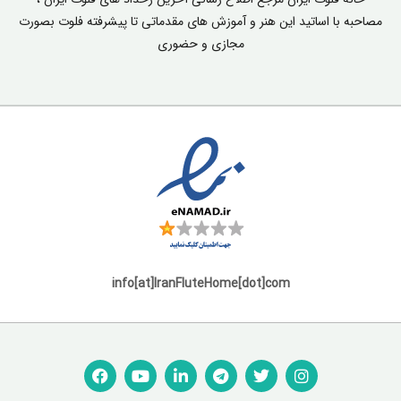
مصاحبه با اساتید این هنر و آموزش های مقدماتی تا پیشرفته فلوت بصورت
مجازی و حضوری
info[at]IranFluteHome[dot]com