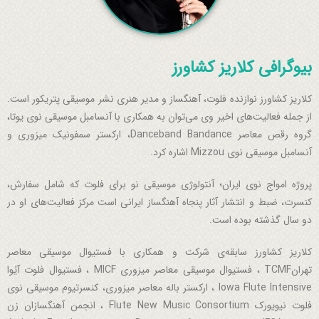
بیوگرافی کلاریز کشاورز
كلاريز كشاورز نوازنده فلوت، آهنگساز و مدیر هنری نشر موسیقی پتریکور است.
از جمله فعالیت‌های اخیر وی می‌توان به همکاری با آنسامبل موسیقی نوی یوتا،
گروه رقص معاصر Danceband Bandance، ارکستر سمفونیک میزوری و
آنسامبل موسیقی نوی Mizzou اشاره کرد.
پروژه امواج نوی ایران؛ آنتولوژی موسیقی نو برای فلوت که شامل سفارش،
کنسرت، ضبط و انتشار آثار پنجاه آهنگساز ایرانی است مرکز فعالیت‌های او در
دو سال گذشته بوده است.
کلاریز کشاورز سابقه‌ی شرکت و همکاری با فستیوال موسیقی معاصر
تهرانTCMF ، فستیوال موسیقی معاصر میزوری MICF ، فستیوال فلوت آیُوا
Iowa Flute Intensive ، ارکستر باله معاصر میزوری، کنسرتیوم موسیقی نوی
فلوت نیویورک Flute New Music Consortium ، انجمن آهنگسازان زن