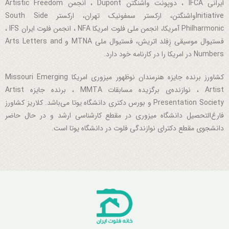
ایرانی IFCA ، دوپونت واشنگتن Dupont ، انجمن Artistic Freedom
Initiativeواشنگتن، ارکستر سمفونیک تهران، ارکستر South Side
Philharmonic آمریکا، انجمن ملی فلوت امریکا NFA ، انجمن فلوت ایران IFS ،
فستیوال موسیقی زِفِلد اتریش، فستیوال ملی MTNA و Arts Letters and
Numbers در امریکا را در کارنامه خود دارد.
کشاورز برنده جایزه هنرمندان نوظهور میزوری امریکا Missouri Emerging
Artist ، نوازنده‌ی برگزیده مسابقات MMTA ، برنده جایزه Artist
Presentation Society و بورس دکتری دانشگاه یوتا می‌باشد. کلاریز کشاورز
فارغ‌التحصیل دانشگاه میزوری در مقطع کارشناسی ارشد و در حال حاضر
دانشجوی مقطع دکترای نوازندگی فلوت در دانشگاه یوتا است.