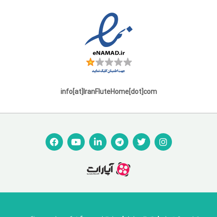
info[at]IranFluteHome[dot]com