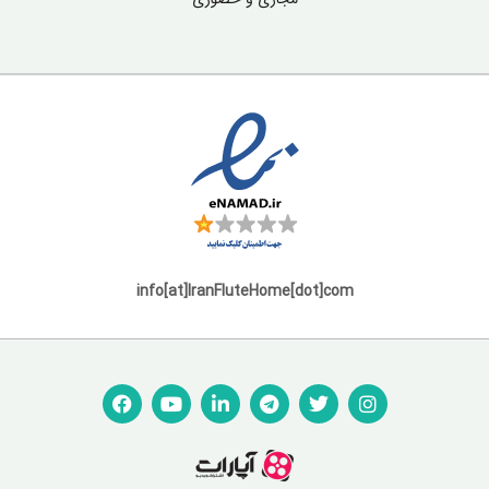
info[at]IranFluteHome[dot]com